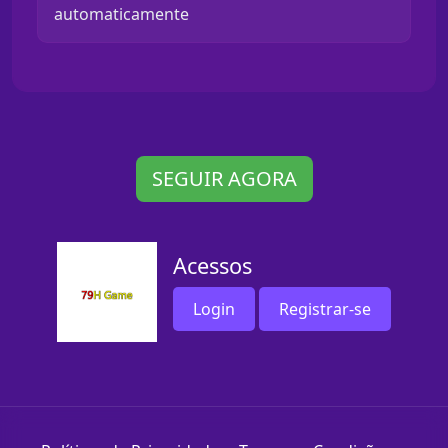
automaticamente
SEGUIR AGORA
Acessos
Login
Registrar-se