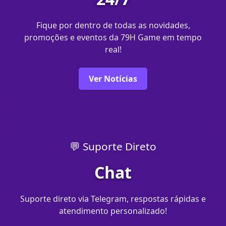
Fique por dentro de todas as novidades,
promoções e eventos da 79H Game em tempo
real!
Ver Notícias
💬 Suporte Direto
Chat
Suporte direto via Telegram, respostas rápidas e
atendimento personalizado!