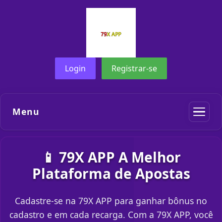
Login
Registrar-se
Menu
📱 79X APP A Melhor
Plataforma de Apostas
Cadastre-se na 79X APP para ganhar bônus no
cadastro e em cada recarga. Com a 79X APP, você