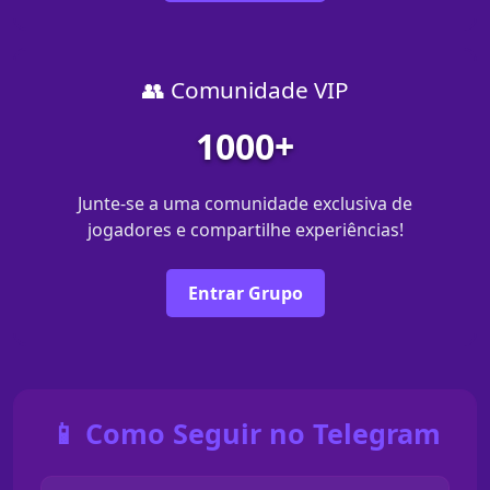
👥 Comunidade VIP
1000+
Junte-se a uma comunidade exclusiva de
jogadores e compartilhe experiências!
Entrar Grupo
📱 Como Seguir no Telegram