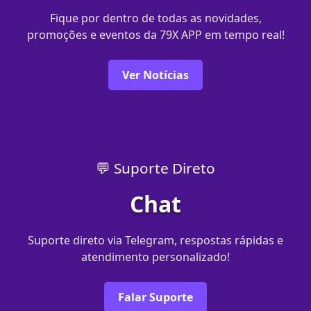
Fique por dentro de todas as novidades,
promoções e eventos da 79X APP em tempo real!
Ver Notícias
💬 Suporte Direto
Chat
Suporte direto via Telegram, respostas rápidas e
atendimento personalizado!
Falar Suporte