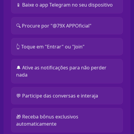
📱 Baixe o app Telegram no seu dispositivo
🔍 Procure por "@79X APPOficial"
👆 Toque em "Entrar" ou "Join"
🔔 Ative as notificações para não perder
nada
💬 Participe das conversas e interaja
🎁 Receba bônus exclusivos
automaticamente