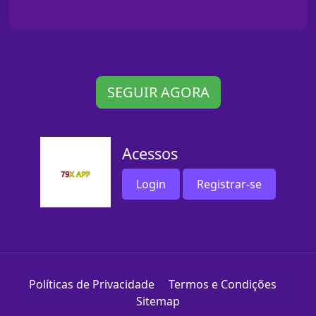
SEGUIR AGORA
Acessos
Login
Registrar-se
Políticas de Privacidade
Termos e Condições
Sitemap