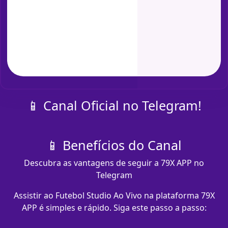
📱 Canal Oficial no Telegram!
📱 Benefícios do Canal
Descubra as vantagens de seguir a 79X APP no
Telegram
Assistir ao Futebol Studio Ao Vivo na plataforma 79X
APP é simples e rápido. Siga este passo a passo: