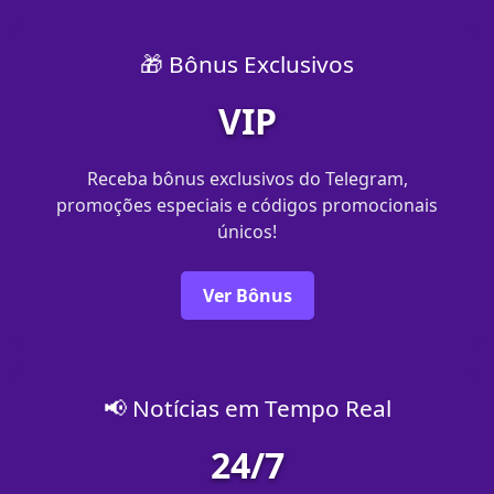
🎁 Bônus Exclusivos
VIP
Receba bônus exclusivos do Telegram,
promoções especiais e códigos promocionais
únicos!
Ver Bônus
📢 Notícias em Tempo Real
24/7