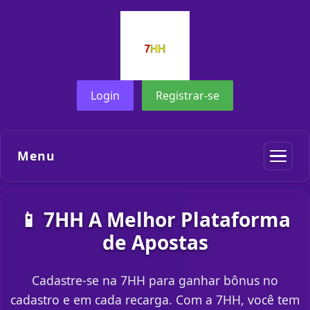
Login
Registrar-se
Menu
📱 7HH A Melhor Plataforma
de Apostas
Cadastre-se na 7HH para ganhar bônus no
cadastro e em cada recarga. Com a 7HH, você tem