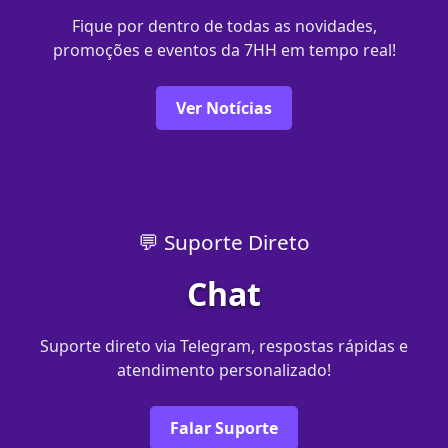
Fique por dentro de todas as novidades,
promoções e eventos da 7HH em tempo real!
Ver Notícias
💬 Suporte Direto
Chat
Suporte direto via Telegram, respostas rápidas e
atendimento personalizado!
Falar Suporte