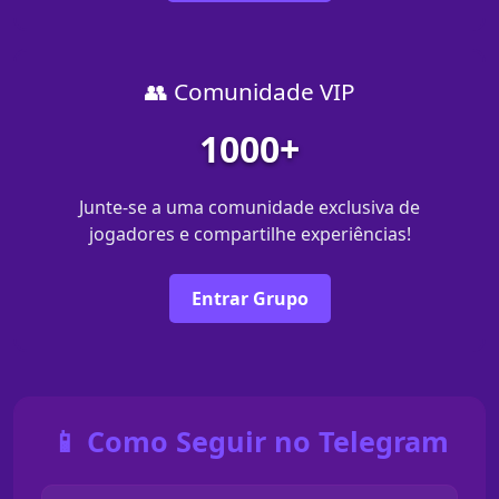
👥 Comunidade VIP
1000+
Junte-se a uma comunidade exclusiva de
jogadores e compartilhe experiências!
Entrar Grupo
📱 Como Seguir no Telegram