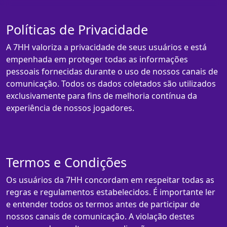
Políticas de Privacidade
A 7HH valoriza a privacidade de seus usuários e está
empenhada em proteger todas as informações
pessoais fornecidas durante o uso de nossos canais de
comunicação. Todos os dados coletados são utilizados
exclusivamente para fins de melhoria contínua da
experiência de nossos jogadores.
Termos e Condições
Os usuários da 7HH concordam em respeitar todas as
regras e regulamentos estabelecidos. É importante ler
e entender todos os termos antes de participar de
nossos canais de comunicação. A violação destes