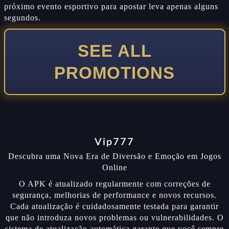
próximo evento esportivo para apostar leva apenas alguns
segundos.
SEE ALL
PROMOTIONS
Vip777
Descubra uma Nova Era de Diversão e Emoção em Jogos
Online
O APK é atualizado regularmente com correções de
segurança, melhorias de performance e novos recursos.
Cada atualização é cuidadosamente testada para garantir
que não introduza novos problemas ou vulnerabilidades. O
sistema de atualização automática garante que você sempre