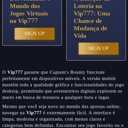
Mundo dos
Loteria na
Jogos Virtuais
Vip777: Uma
na Vip777
Chance de
Mudança de
SIGN UP
Vida
SIGN UP
O
Vip777
garante que Captain's Bounty funcione
perfeitamente em dispositivos móveis. A versão mobile
mantém toda a qualidade gráfica e funcionalidades do jogo
desktop, permitindo que aventureiros digitais explorem os
mares em busca de tesouros a qualquer hora e lugar.
Mesmo que você seja novo no mundo das apostas online,
navegar na
Vip777
é extremamente fácil. A interface é
limpa, moderna e organizada, com menus claros e
categorias bem definidas. Encontrar seu jogo favorito ou o