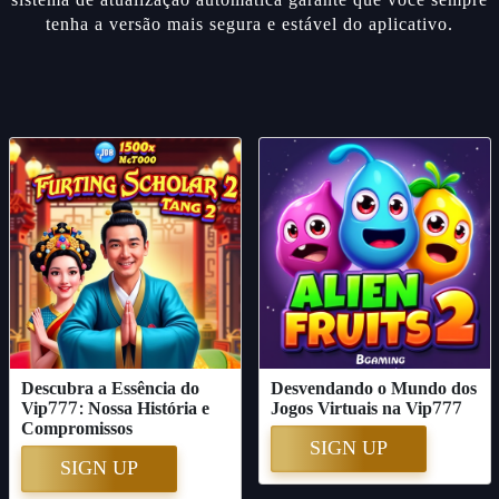
tenha a versão mais segura e estável do aplicativo.
Descubra a Essência do
Desvendando o Mundo dos
Vip777: Nossa História e
Jogos Virtuais na Vip777
Compromissos
SIGN UP
SIGN UP