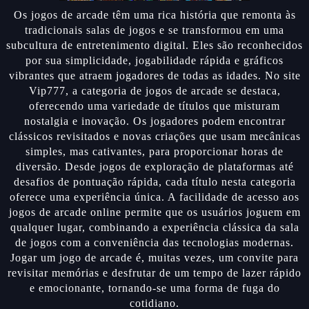
Os jogos de arcade têm uma rica história que remonta às
tradicionais salas de jogos e se transformou em uma
subcultura de entretenimento digital. Eles são reconhecidos
por sua simplicidade, jogabilidade rápida e gráficos
vibrantes que atraem jogadores de todas as idades. No site
Vip777, a categoria de jogos de arcade se destaca,
oferecendo uma variedade de títulos que misturam
nostalgia e inovação. Os jogadores podem encontrar
clássicos revisitados e novas criações que usam mecânicas
simples, mas cativantes, para proporcionar horas de
diversão. Desde jogos de exploração de plataformas até
desafios de pontuação rápida, cada título nesta categoria
oferece uma experiência única. A facilidade de acesso aos
jogos de arcade online permite que os usuários joguem em
qualquer lugar, combinando a experiência clássica da sala
de jogos com a conveniência das tecnologias modernas.
Jogar um jogo de arcade é, muitas vezes, um convite para
revisitar memórias e desfrutar de um tempo de lazer rápido
e emocionante, tornando-se uma forma de fuga do
cotidiano.