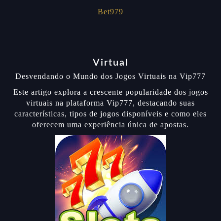
Bet979
Virtual
Desvendando o Mundo dos Jogos Virtuais na Vip777
Este artigo explora a crescente popularidade dos jogos
virtuais na plataforma Vip777, destacando suas
características, tipos de jogos disponíveis e como eles
oferecem uma experiência única de apostas.