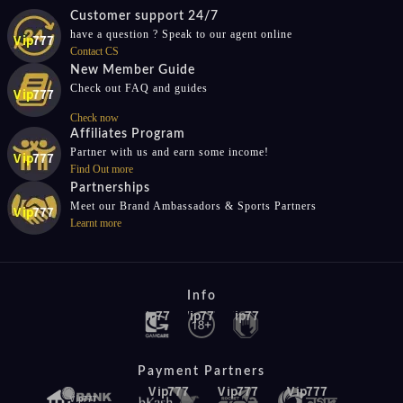
Customer support 24/7
have a question ? Speak to our agent online
Contact CS
New Member Guide
Check out FAQ and guides
Check now
Affiliates Program
Partner with us and earn some income!
Find Out more
Partnerships
Meet our Brand Ambassadors & Sports Partners
Learnt more
Info
Payment Partners