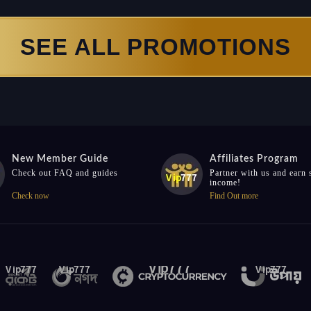
SEE ALL PROMOTIONS
New Member Guide
Affiliates Program
Check out FAQ and guides
Partner with us and earn
income!
Check now
Find Out more