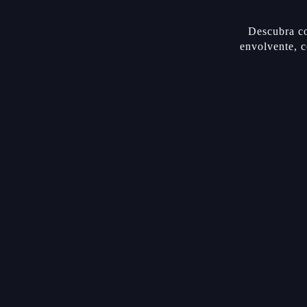
Descubra co
envolvente, c