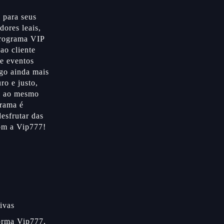
 para seus
ores leais,
Programa VIP
ao cliente
e eventos
ogo ainda mais
o e justo,
e, ao mesmo
grama é
esfrutar das
com a Vip777!
ivas
forma Vip777,