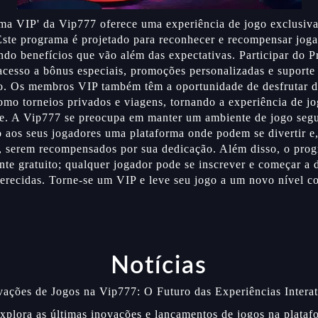
ma VIP' da Vip777 oferece uma experiência de jogo exclusiva
ste programa é projetado para reconhecer e recompensar jogad
ndo benefícios que vão além das expectativas. Participar do 
 acesso a bônus especiais, promoções personalizadas e suporte 
rio. Os membros VIP também têm a oportunidade de desfrutar d
omo torneios privados e viagens, tornando a experiência de j
e. A Vip777 se preocupa em manter um ambiente de jogo segur
 aos seus jogadores uma plataforma onde podem se divertir 
 serem recompensados por sua dedicação. Além disso, o pro
te gratuito; qualquer jogador pode se inscrever e começar a d
erecidas. Torne-se um VIP e leve seu jogo a um novo nível 
Notícias
vações de Jogos na Vip777: O Futuro das Experiências Interat
explora as últimas inovações e lançamentos de jogos na plata