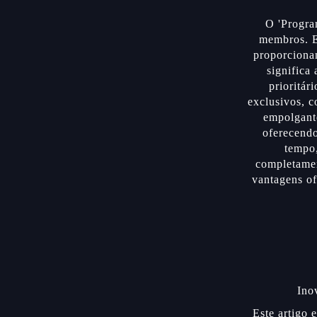
O 'Progra
membros. E
proporciona
significa
prioritá
exclusivos, c
empolgant
oferecendo
tempo,
completamen
vantagens of
Ino
Este artigo 