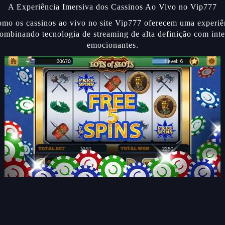
A Experiência Imersiva dos Cassinos Ao Vivo no Vip777
mo os cassinos ao vivo no site Vip777 oferecem uma experiê
ombinando tecnologia de streaming de alta definição com inte
emocionantes.