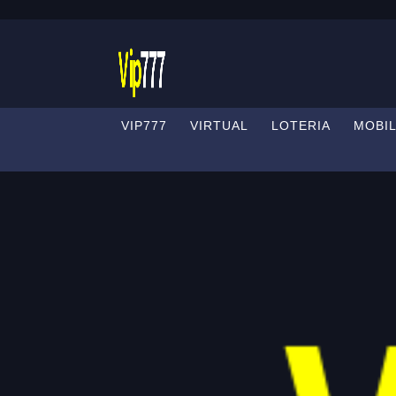
VIP777
VIRTUAL
LOTERIA
MOBI