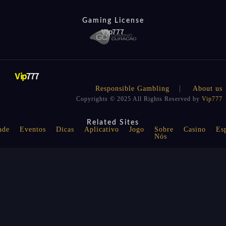
Gaming License
Responsible Gambling
About us
Copyrights © 2025 All Rights Reserved by
Vip777
Related Sites
ade
Eventos
Dicas
Aplicativo
Jogo
Sobre
Casino
Es
Nós