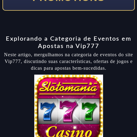
Explorando a Categoria de Eventos em
Apostas na Vip777
Neste artigo, mergulhamos na categoria de eventos do site
Vip777, discutindo suas características, ofertas de jogos e
dicas para apostas bem-sucedidas.